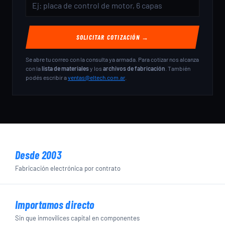
SOLICITAR COTIZACIÓN →
Se abre tu correo con la consulta ya armada. Para cotizar nos alcanza
con la
lista de materiales
y los
archivos de fabricación
. También
podés escribir a
ventas@eltech.com.ar
.
Desde 2003
Fabricación electrónica por contrato
Importamos directo
Sin que inmovilices capital en componentes