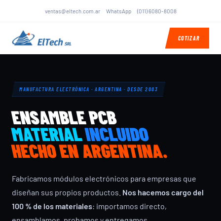
ventas@eltech.com.ar
WhatsApp
(011) 6080-8008
COTIZAR
MANUFACTURA ELECTRÓNICA · ARGENTINA · DESDE 2003
ENSAMBLE PCB
MATERIAL
INCLUIDO
HECHO EN ARGENTINA.
Fabricamos módulos electrónicos para empresas que
diseñan sus propios productos.
Nos hacemos cargo del
100 % de los materiales
: importamos directo,
ensamblamos, probamos y entregamos.