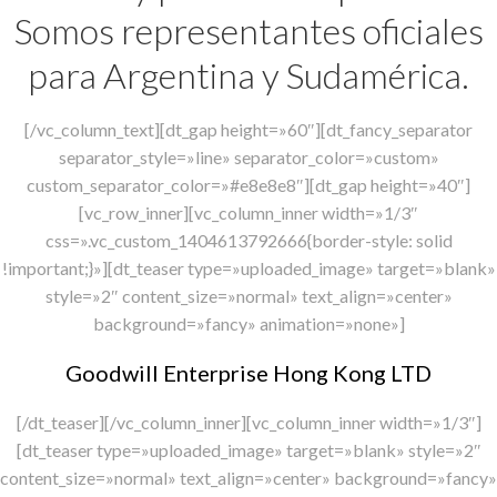
Somos representantes oficiales
para Argentina y Sudamérica.
[/vc_column_text][dt_gap height=»60″][dt_fancy_separator
separator_style=»line» separator_color=»custom»
custom_separator_color=»#e8e8e8″][dt_gap height=»40″]
[vc_row_inner][vc_column_inner width=»1/3″
css=».vc_custom_1404613792666{border-style: solid
!important;}»][dt_teaser type=»uploaded_image» target=»blank»
style=»2″ content_size=»normal» text_align=»center»
background=»fancy» animation=»none»]
Goodwill Enterprise Hong Kong LTD
[/dt_teaser][/vc_column_inner][vc_column_inner width=»1/3″]
[dt_teaser type=»uploaded_image» target=»blank» style=»2″
content_size=»normal» text_align=»center» background=»fancy»