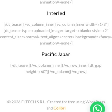
animation=»none»]
Interled
[/dt_teaser][/vc_column_inner][vc_column_inner width=»1/3″]
[dt_teaser type=»uploaded_image» target=»blank» style=»2″
content_size=»normal» text_align=»center» background=»fancy»
animation=»none»]
Pacific Japan
[/dt_teaser][/vc_column_inner][/vc_row_inner][dt_gap
height=»60″][/vc_column][/vc_row]
© 2026 ELTECH S.R.L.. Created for free using WordPress
and
Colibri