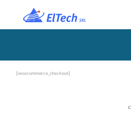
Saltar
al
contenido
[woocommerce_checkout]
©